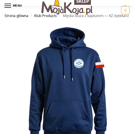
MENU
0
Strona główna
Klub Products
Męska bluza z kapturem — KŻ Aptekarz
/
/