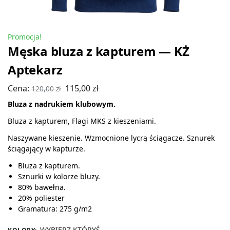
Promocja!
Męska bluza z kapturem — KŻ
Aptekarz
Cena:
115,00
zł
120,00
zł
Bluza z nadrukiem klubowym.
Bluza z kapturem, Flagi MKS z kieszeniami.
Naszywane kieszenie. Wzmocnione lycrą ściągacze. Sznurek
ściągający w kapturze.
Bluza z kapturem.
Sznurki w kolorze bluzy.
80% bawełna.
20% poliester
Gramatura: 275 g/m2
WYBIERZ KTÓRYŚ