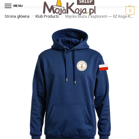
MENU
0
Strona główna
Klub Products
Męska bluza z kapturem — KŻ Koga-Kotwica
/
/