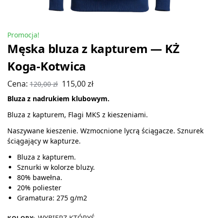
Promocja!
Męska bluza z kapturem — KŻ
Koga-Kotwica
Cena:
115,00
zł
120,00
zł
Bluza z nadrukiem klubowym.
Bluza z kapturem, Flagi MKS z kieszeniami.
Naszywane kieszenie. Wzmocnione lycrą ściągacze. Sznurek
ściągający w kapturze.
Bluza z kapturem.
Sznurki w kolorze bluzy.
80% bawełna.
20% poliester
Gramatura: 275 g/m2
WYBIERZ KTÓRYŚ