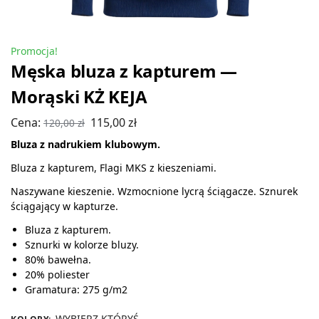
Promocja!
Męska bluza z kapturem —
Morąski KŻ KEJA
Cena:
115,00
zł
120,00
zł
Bluza z nadrukiem klubowym.
Bluza z kapturem, Flagi MKS z kieszeniami.
Naszywane kieszenie. Wzmocnione lycrą ściągacze. Sznurek
ściągający w kapturze.
Bluza z kapturem.
Sznurki w kolorze bluzy.
80% bawełna.
20% poliester
Gramatura: 275 g/m2
WYBIERZ KTÓRYŚ