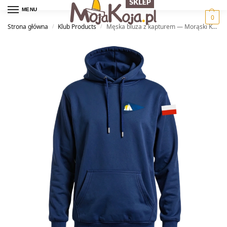
MENU
0
Strona główna
Klub Products
Męska bluza z kapturem — Morąski KŻ KEJA
/
/