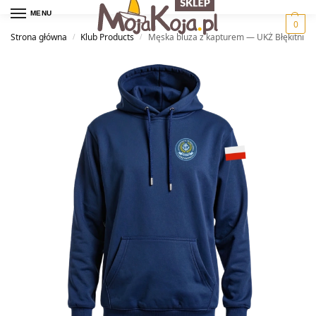
MENU
0
Strona główna
Klub Products
Męska bluza z kapturem — UKŻ Błękitni
/
/