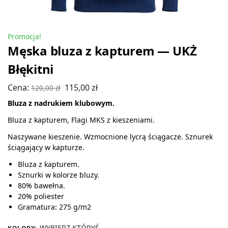
Promocja!
Męska bluza z kapturem — UKŻ
Błękitni
Cena:
115,00
zł
120,00
zł
Bluza z nadrukiem klubowym.
Bluza z kapturem, Flagi MKS z kieszeniami.
Naszywane kieszenie. Wzmocnione lycrą ściągacze. Sznurek
ściągający w kapturze.
Bluza z kapturem.
Sznurki w kolorze bluzy.
80% bawełna.
20% poliester
Gramatura: 275 g/m2
WYBIERZ KTÓRYŚ