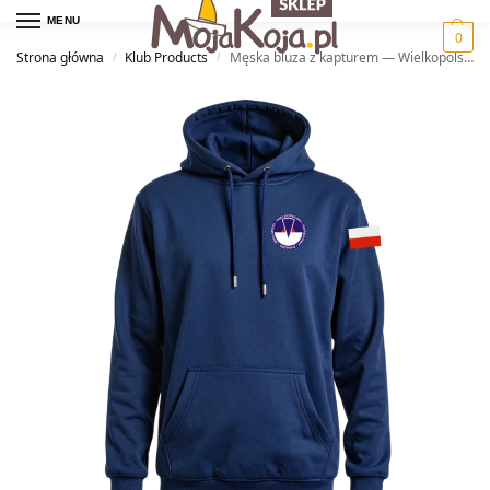
MENU
0
Strona główna
Klub Products
Męska bluza z kapturem — Wielkopolski Okręgowy Związek Żeglarski
/
/