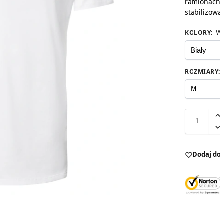
ramionach 
stabilizow
W
KOLORY
:
ROZMIARY
:
Dodaj do