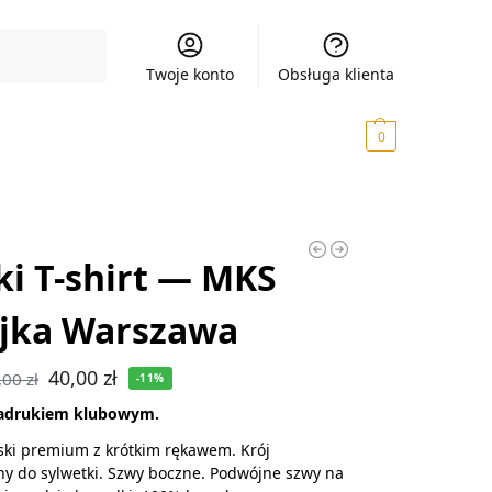
Szukaj
Twoje konto
Obsługa klienta
0,00
zł
0
i T-shirt — MKS
jka Warszawa
40,00
zł
,00
zł
-11%
 nadrukiem klubowym.
ski premium z krótkim rękawem. Krój
y do sylwetki. Szwy boczne. Podwójne szwy na