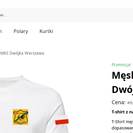
m
Polary
Kurtki
— MKS Dwójka Warszawa
Promocja!
Męsk
Dwó
Cena:
45
T-shirt z
T-Shirt mę
dopasowan