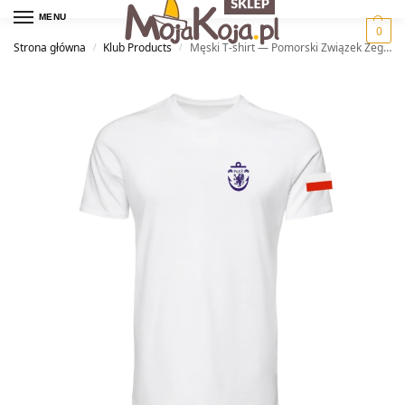
MENU
0
Strona główna
Klub Products
Męski T-shirt — Pomorski Związek Żeglarski
/
/