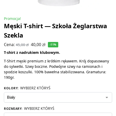
Promocja!
Męski T-shirt — Szkoła Żeglarstwa
Szekla
Cena:
40,00
zł
45,00
zł
-11%
T-shirt z nadrukiem klubowym.
T-Shirt męski premium z krótkim rękawem. Krój dopasowany
do sylwetki. Szwy boczne. Podwójne szwy na ramionach i
spodzie koszulki. 100% bawełna stabilizowana. Gramatura:
190gr.
WYBIERZ KTÓRYŚ
KOLORY
:
WYBIERZ KTÓRYŚ
ROZMIARY
: