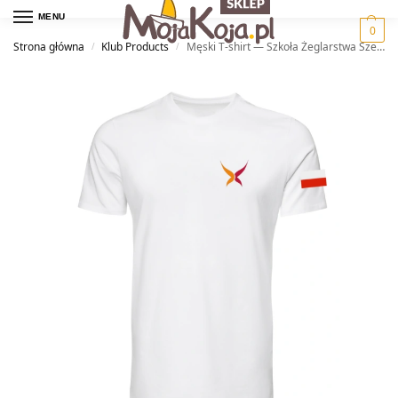
MENU
0
Strona główna
Klub Products
Męski T-shirt — Szkoła Żeglarstwa Szekla
/
/