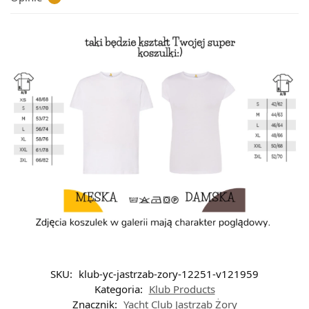
SKU:
klub-yc-jastrzab-zory-12251-v121959
Kategoria:
Klub Products
Znacznik:
Yacht Club Jastrząb Żory