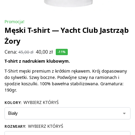
Promocja!
Męski T-shirt — Yacht Club Jastrząb
Żory
Cena:
40,00
zł
45,00
zł
-11%
T-shirt z nadrukiem klubowym.
T-Shirt męski premium z krótkim rękawem. Krój dopasowany
do sylwetki. Szwy boczne. Podwójne szwy na ramionach i
spodzie koszulki. 100% bawełna stabilizowana. Gramatura:
190gr.
WYBIERZ KTÓRYŚ
KOLORY
:
WYBIERZ KTÓRYŚ
ROZMIARY
: