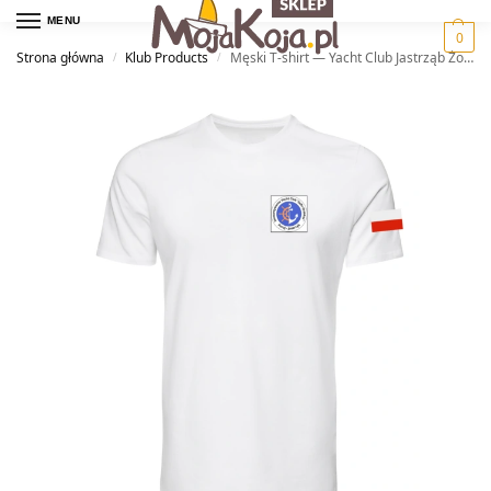
MENU
0
Strona główna
Klub Products
Męski T-shirt — Yacht Club Jastrząb Żory
/
/