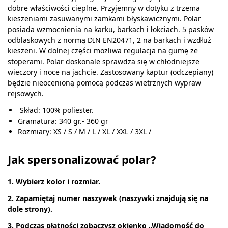
dobre właściwości cieplne. Przyjemny w dotyku z trzema
kieszeniami zasuwanymi zamkami błyskawicznymi. Polar
posiada wzmocnienia na karku, barkach i łokciach. 5 pasków
odblaskowych z normą DIN EN20471, 2 na barkach i wzdłuż
kieszeni. W dolnej części możliwa regulacja na gumę ze
stoperami. Polar doskonale sprawdza się w chłodniejsze
wieczory i noce na jachcie. Zastosowany kaptur (odczepiany)
będzie nieocenioną pomocą podczas wietrznych wypraw
rejsowych.
Skład: 100% poliester.
Gramatura: 340 gr.- 360 gr
Rozmiary: XS / S / M / L / XL / XXL / 3XL /
Jak spersonalizować polar?
1. Wybierz kolor i rozmiar.
2. Zapamiętaj numer naszywek (naszywki znajdują się na
dole strony).
3. Podczas płatności zobaczysz okienko „Wiadomość do