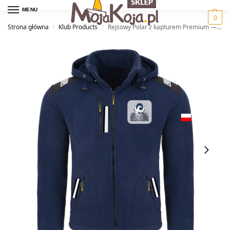
MENU
0
Strona główna
Klub Products
Rejsowy Polar z kapturem Premium — Feniks Szkoła Żeglarstwa
/
/