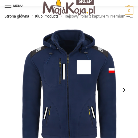
MENU
0
Strona główna
Klub Products
Rejsowy Polar z kapturem Premium — GTKŻ Gwarek
/
/