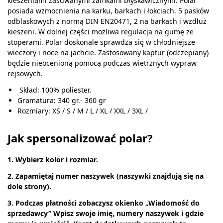
kieszeniami zasuwanymi zamkami błyskawicznymi. Polar
posiada wzmocnienia na karku, barkach i łokciach. 5 pasków
odblaskowych z normą DIN EN20471, 2 na barkach i wzdłuż
kieszeni. W dolnej części możliwa regulacja na gumę ze
stoperami. Polar doskonale sprawdza się w chłodniejsze
wieczory i noce na jachcie. Zastosowany kaptur (odczepiany)
będzie nieocenioną pomocą podczas wietrznych wypraw
rejsowych.
Skład: 100% poliester.
Gramatura: 340 gr.- 360 gr
Rozmiary: XS / S / M / L / XL / XXL / 3XL /
Jak spersonalizować polar?
1. Wybierz kolor i rozmiar.
2. Zapamiętaj numer naszywek (naszywki znajdują się na
dole strony).
3. Podczas płatności zobaczysz okienko „Wiadomość do
sprzedawcy” Wpisz swoje imię, numery naszywek i gdzie