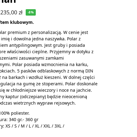
235,00
zł
-8%
aftem klubowym.
lar premium z personalizacją. W cenie jest
imię i dowolna jedna naszywka. Polar z
em antypilingowym. Jest gruby i posiada
re właściwości cieplne. Przyjemny w dotyku z
eszeniami zasuwanymi zamkami
nymi. Polar posiada wzmocnienia na karku,
łokciach. 5 pasków odblaskowych z normą DIN
 na barkach i wzdłuż kieszeni. W dolnej części
gulacja na gumę ze stoperami. Polar doskonale
ię w chłodniejsze wieczory i noce na jachcie.
y kaptur (odczepiany) będzie nieocenioną
dczas wietrznych wypraw rejsowych.
100% poliester.
ra: 340 gr.- 360 gr
: XS / S / M / L / XL / XXL / 3XL /