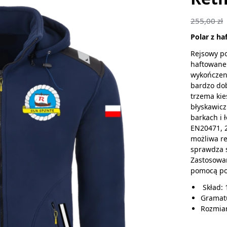
255,00
zł
Polar z h
Rejsowy po
haftowane 
wykończeni
bardzo dob
trzema ki
błyskawicz
barkach i 
EN20471, 2
możliwa re
sprawdza s
Zastosowan
pomocą po
Skład: 
Gramatu
Rozmiary