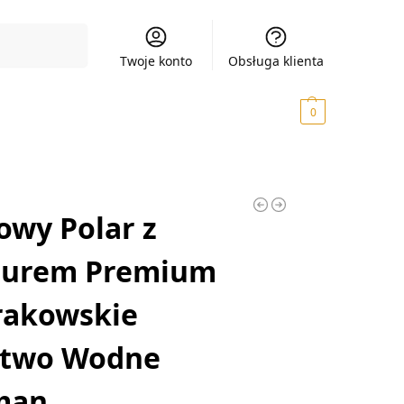
Szukaj
Twoje konto
Obsługa klienta
0,00
zł
0
owy Polar z
turem Premium
rakowskie
ctwo Wodne
man