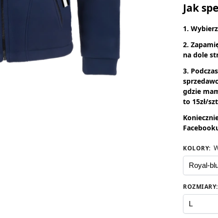
Jak sp
1. Wybierz
2. Zapami
na dole st
3. Podcza
sprzedawc
gdzie mam
to 15zł/szt
Konieczni
Facebooku
W
KOLORY
:
ROZMIARY
: