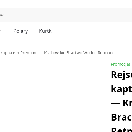
m
Polary
Kurtki
 z kapturem Premium — Krakowskie Bractwo Wodne Retman
Promocja!
Rejs
kap
— K
Bra
Ret