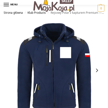
MENU
0
Strona główna
Klub Products
Rejsowy Polar z kapturem Premium — Olsztyński KŻ
/
/