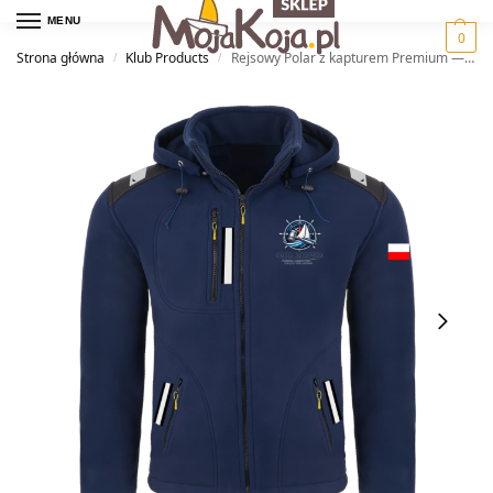
MENU
0
Strona główna
Klub Products
Rejsowy Polar z kapturem Premium — Pilski Okręgowy Związek Żeglarski
/
/