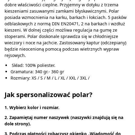
dobre właściwości cieplne. Przyjemny w dotyku z trzema
kieszeniami zasuwanymi zamkami błyskawicznymi. Polar
posiada wzmocnienia na karku, barkach i łokciach. 5 pasków
odblaskowych z normą DIN EN20471, 2 na barkach i wzdłuż
kieszeni. W dolnej części możliwa regulacja na gumę ze
stoperami. Polar doskonale sprawdza się w chłodniejsze
wieczory i noce na jachcie. Zastosowany kaptur (odczepiany)
będzie nieocenioną pomocą podczas wietrznych wypraw
rejsowych.
Skład: 100% poliester.
Gramatura: 340 gr.- 360 gr
Rozmiary: XS / S / M / L / XL / XXL / 3XL /
Jak spersonalizować polar?
1. Wybierz kolor i rozmiar.
2. Zapamiętaj numer naszywek (naszywki znajdują się na
dole strony).
3. Podczas płatności zobaczysz okienko „Wiadomość do