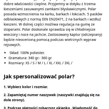
dobre właściwości cieplne. Przyjemny w dotyku z trzema
kieszeniami zasuwanymi zamkami błyskawicznymi. Polar
posiada wzmocnienia na karku, barkach i łokciach. 5 pasków
odblaskowych z normą DIN EN20471, 2 na barkach i wzdłuż
kieszeni. W dolnej części możliwa regulacja na gumę ze
stoperami. Polar doskonale sprawdza się w chłodniejsze
wieczory i noce na jachcie. Zastosowany kaptur (odczepiany)
będzie nieocenioną pomocą podczas wietrznych wypraw
rejsowych.
Skład: 100% poliester.
Gramatura: 340 gr.- 360 gr
Rozmiary: XS / S / M / L / XL / XXL / 3XL /
Jak spersonalizować polar?
1. Wybierz kolor i rozmiar.
2. Zapamiętaj numer naszywek (naszywki znajdują się na
dole strony).
3. Podczas płatności zobaczysz okienko „Wiadomość do