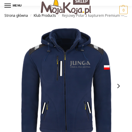
MENU
0
Strona główna
Klub Products
Rejsowy Polar z kapturem Premium — Szkoła Żeglarstwa Junga
/
/