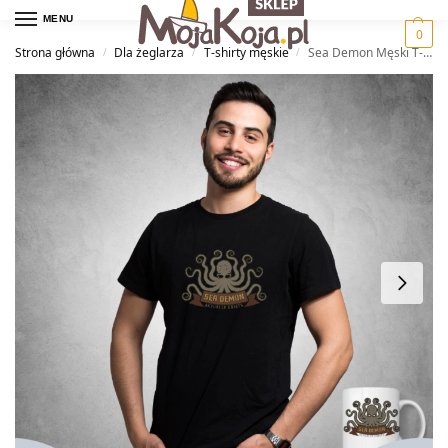
MENU
0
Strona główna
Dla żeglarza
T-shirty męskie
Sea Demon Męski T-shirt
/
/
/