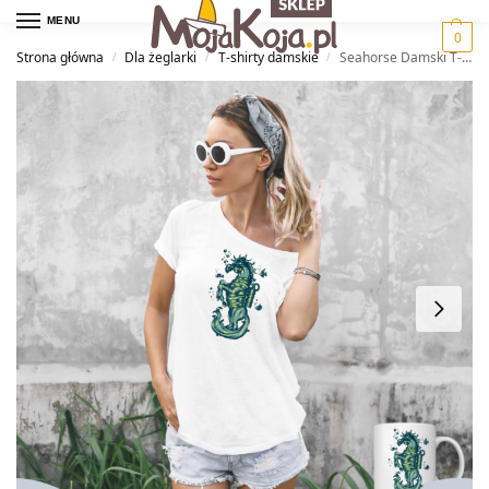
MENU
0
Strona główna
Dla żeglarki
T-shirty damskie
Seahorse Damski T-shirt
/
/
/