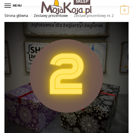
MENU
0
Strona główna
Zestawy prezentowe
Zestaw prezentowy nr. 2
/
/