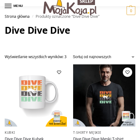
MENU
0
Strona główna
Produkty oznaczone “Dive Dive Dive”
/
Dive Dive Dive
Wyświetlanie wszystkich wyników: 3
KUBKI
T-SHIRTY MĘSKIE
Dive Dive Dive Kubek
Dive Dive Dive Męski T-shirt