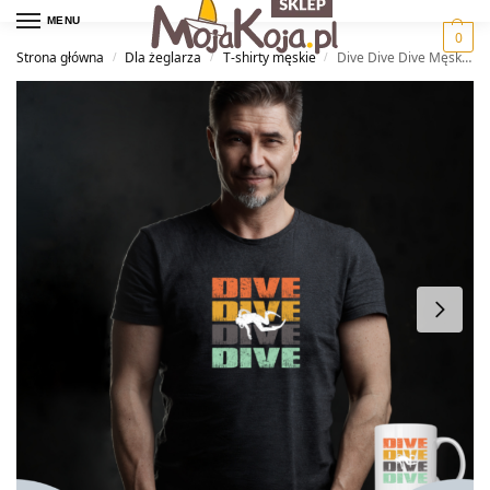
MENU
0
Strona główna
Dla żeglarza
T-shirty męskie
Dive Dive Dive Męski T-shirt
/
/
/