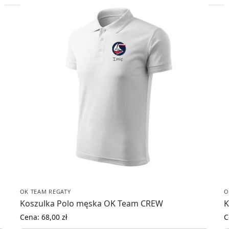
OK TEAM REGATY
O
Koszulka Polo męska OK Team CREW
K
Cena:
68,00
zł
C