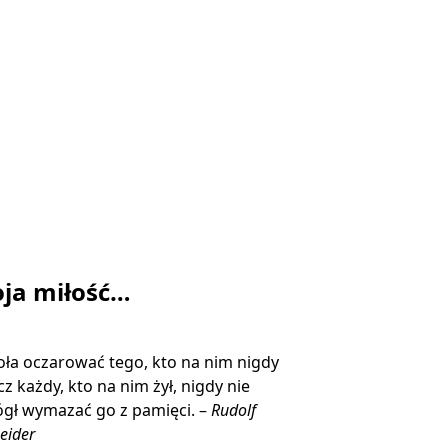
ja miłość…
ła oczarować tego, kto na nim nigdy
ecz każdy, kto na nim żył, nigdy nie
gł wymazać go z pamięci. –
Rudolf
eider