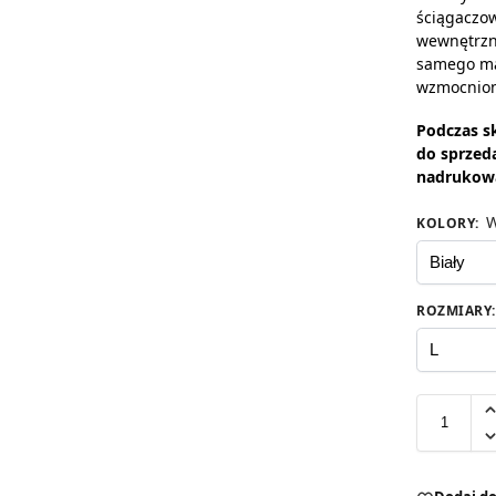
ściągaczow
wewnętrzn
samego ma
wzmocnio
Podczas s
do sprzed
nadrukow
W
KOLORY
:
ROZMIARY
: