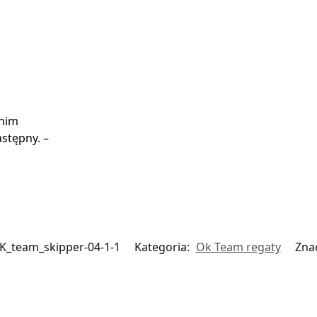
 nim
stępny. –
K_team_skipper-04-1-1
Kategoria:
Ok Team regaty
Zna