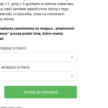
ej 1:1, plisy z 3 guzikami w kolorze materiału,
a część lamówki wykończona taśmą z tego
teriału co koszulka, szew na ramionach
ny taśmą
kładania zamówienia (w miejscu „wiadomość
awcy” proszę podać imię, które mamy
ać.
YBIERZ KTÓRYŚ
WYBIERZ KTÓRYŚ
Dodaj do koszyka