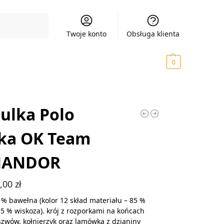
Szukaj
Twoje konto
Obsługa klienta
0,00
zł
0
ulka Polo
ka OK Team
MANDOR
8,00
zł
 % bawełna (kolor 12 skład materiału – 85 %
5 % wiskoza). krój z rozporkami na końcach
zwów, kołnierzyk oraz lamówka z dzianiny