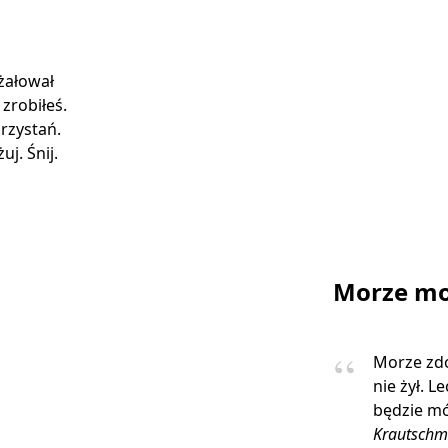
 żałował
 zrobiłeś.
rzystań.
j. Śnij.
Morze mo
Morze zdo
nie żył. L
będzie mó
Krautschm