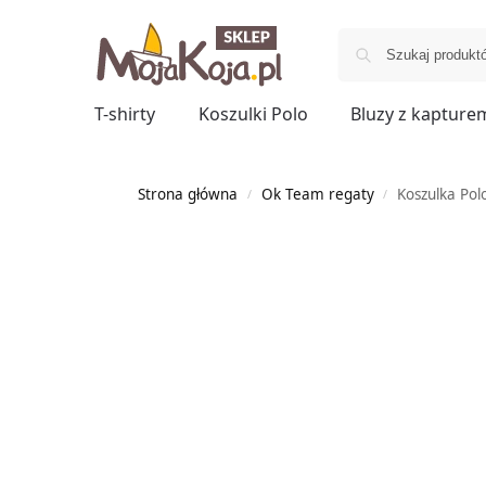
T-shirty
Koszulki Polo
Bluzy z kapture
Strona główna
Ok Team regaty
Koszulka P
/
/