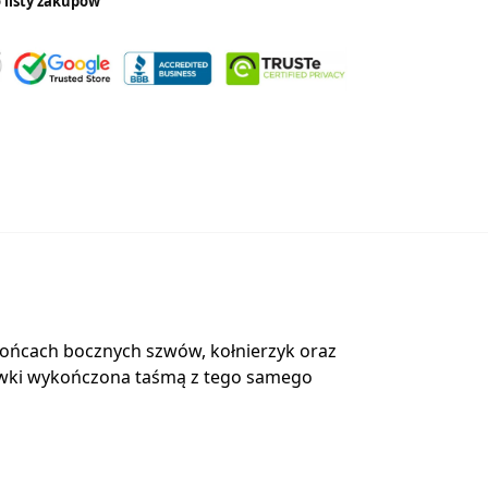
 listy zakupów
 końcach bocznych szwów, kołnierzyk oraz
mówki wykończona taśmą z tego samego