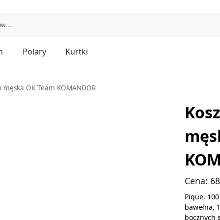
m
Polary
Kurtki
olo męska OK Team KOMANDOR
Kosz
męs
KO
Cena:
6
Pique, 100
bawełna, 1
bocznych s