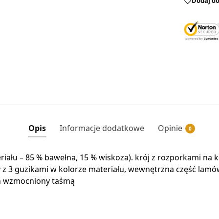
Dodaj do
Opis
Informacje dodatkowe
Opinie
0
eriału – 85 % bawełna, 15 % wiskoza). krój z rozporkami na
isy z 3 guzikami w kolorze materiału, wewnętrzna część la
ch wzmocniony taśmą