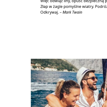
Więc odwiąż liny, opuść bezpieczną p
Złap w żagle pomyślne wiatry. Podróżu
Odkrywaj. –
Mark Twain