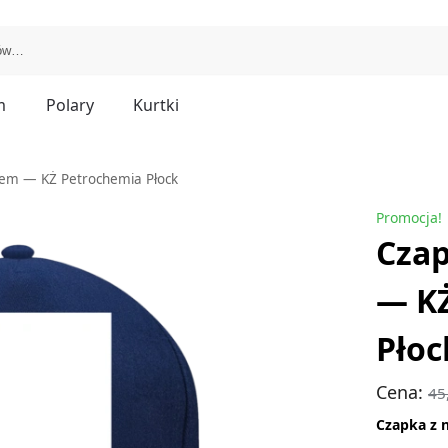
m
Polary
Kurtki
iem — KŻ Petrochemia Płock
Promocja!
Czap
— K
Płoc
Cena:
45
Czapka z 