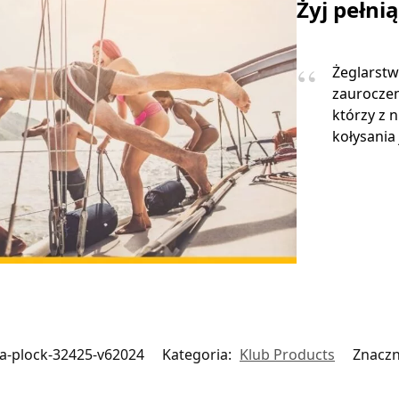
Żyj pełni
Żeglarstw
zauroczen
którzy z 
kołysania 
a-plock-32425-v62024
Kategoria:
Klub Products
Znaczn