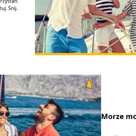
rzystań.
j. Śnij.
Morze mo