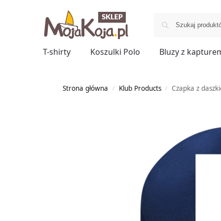
T-shirty
Koszulki Polo
Bluzy z kapture
Strona główna
Klub Products
Czapka z daszk
/
/