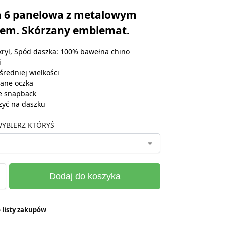
 6 panelowa z metalowym
iem. Skórzany emblemat.
ryl, Spód daszka: 100% bawełna chino
i
średniej wielkości
ane oczka
e snapback
zyć na daszku
YBIERZ KTÓRYŚ
Dodaj do koszyka
 listy zakupów