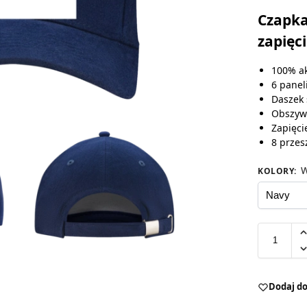
Czapka
zapięc
100% ak
6 panel
Daszek 
Obszyw
Zapięci
8 przes
W
KOLORY
:
Dodaj do