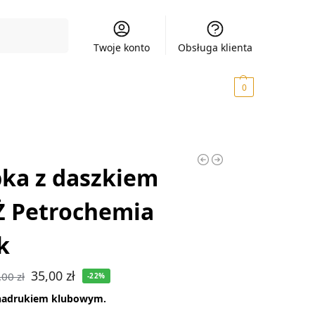
Szukaj
Twoje konto
Obsługa klienta
0,00
zł
0
ka z daszkiem
Ż Petrochemia
k
35,00
zł
,00
zł
-22%
nadrukiem klubowym.