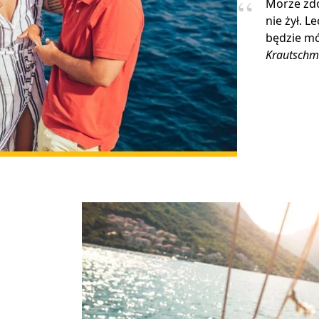
Morze zdo
nie żył. L
będzie mó
Krautschm