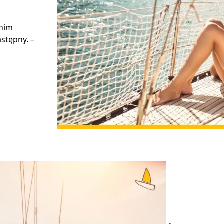
 nim
stępny. –