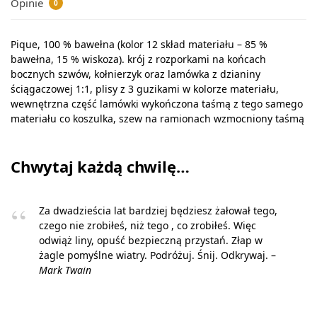
Opinie
0
Pique, 100 % bawełna (kolor 12 skład materiału – 85 %
bawełna, 15 % wiskoza). krój z rozporkami na końcach
bocznych szwów, kołnierzyk oraz lamówka z dzianiny
ściągaczowej 1:1, plisy z 3 guzikami w kolorze materiału,
wewnętrzna część lamówki wykończona taśmą z tego samego
materiału co koszulka, szew na ramionach wzmocniony taśmą
Chwytaj każdą chwilę…
Za dwadzieścia lat bardziej będziesz żałował tego,
czego nie zrobiłeś, niż tego , co zrobiłeś. Więc
odwiąż liny, opuść bezpieczną przystań. Złap w
żagle pomyślne wiatry. Podróżuj. Śnij. Odkrywaj. –
Mark Twain