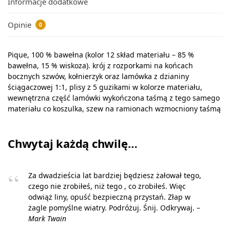
Informacje dodatkowe
Opinie
0
Pique, 100 % bawełna (kolor 12 skład materiału – 85 %
bawełna, 15 % wiskoza). krój z rozporkami na końcach
bocznych szwów, kołnierzyk oraz lamówka z dzianiny
ściągaczowej 1:1, plisy z 5 guzikami w kolorze materiału,
wewnętrzna część lamówki wykończona taśmą z tego samego
materiału co koszulka, szew na ramionach wzmocniony taśmą
Chwytaj każdą chwilę…
Za dwadzieścia lat bardziej będziesz żałował tego,
czego nie zrobiłeś, niż tego , co zrobiłeś. Więc
odwiąż liny, opuść bezpieczną przystań. Złap w
żagle pomyślne wiatry. Podróżuj. Śnij. Odkrywaj. –
Mark Twain