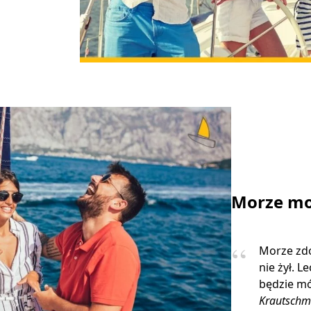
Morze mo
Morze zdo
nie żył. L
będzie mó
Krautschm