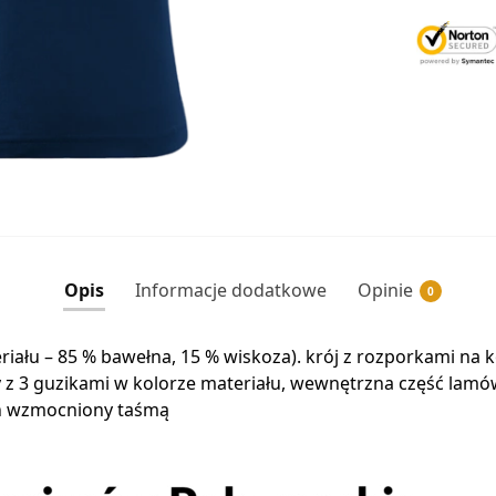
Opis
Informacje dodatkowe
Opinie
0
eriału – 85 % bawełna, 15 % wiskoza). krój z rozporkami na
isy z 3 guzikami w kolorze materiału, wewnętrzna część la
ch wzmocniony taśmą