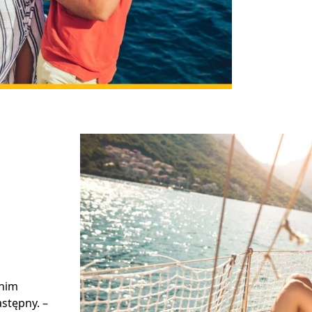
 nim
stępny. –