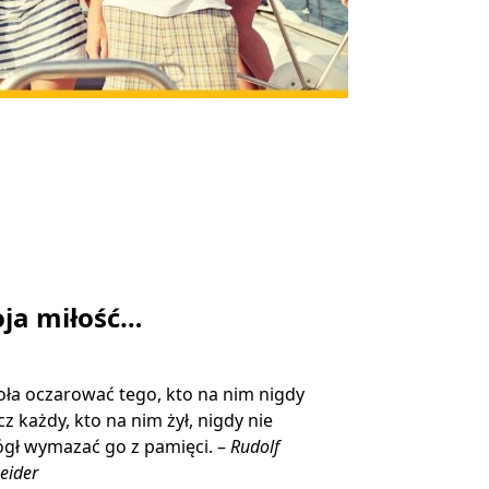
ja miłość…
ła oczarować tego, kto na nim nigdy
ecz każdy, kto na nim żył, nigdy nie
gł wymazać go z pamięci. –
Rudolf
eider