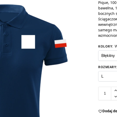
Pique, 100
bawełna, 1
bocznych s
ściągaczow
wewnętrzn
samego ma
wzmocnio
W
KOLORY
:
ROZMIARY
:
Dodaj do