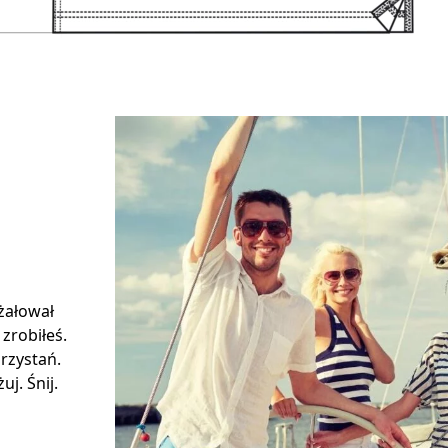
 żałował
 zrobiłeś.
rzystań.
j. Śnij.