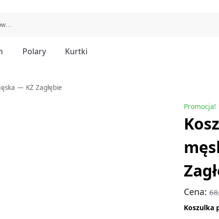
m
Polary
Kurtki
męska — KŻ Zagłębie
Promocja!
Kosz
męs
Zagł
Cena:
68
Koszulka 