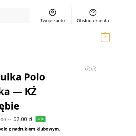
Szukaj
Twoje konto
Obsługa klienta
0,00
zł
0
ulka Polo
ka — KŻ
ębie
62,00
zł
,00
zł
-9%
polo z nadrukiem klubowym.